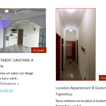
A Louer
EMENT SANITAIRE A
PA
res un salon sur étage
A L
 Suru -Léré…
informations
Location Appartement À Godo
0,000.00
Fignonhou
Nous mettons en location à Godo