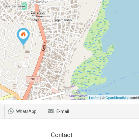
Leaflet
| ©
OpenStreetMap
contri
WhatsApp
E-mail
Contact