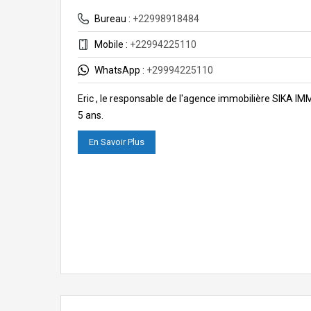
Bureau :
+22998918484
Mobile :
+22994225110
WhatsApp :
+29994225110
Eric , le responsable de l'agence immobilière SIKA I
5 ans.
En Savoir Plus