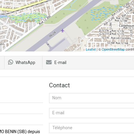
Leaflet
| ©
OpenStreetMap
contri
WhatsApp
E-mail
Contact
MMO BENIN (SIB) depuis