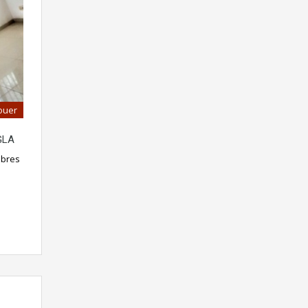
ouer
GLA
mbres