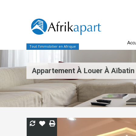
Accu
Tout l’immobilier en Afrique
Appartement À Louer À Aïbatin