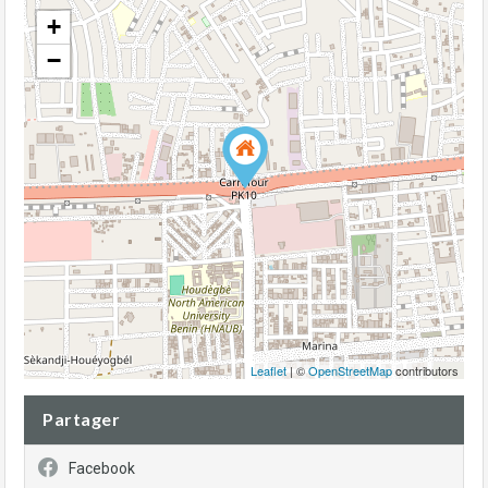
+
−
Leaflet
| ©
OpenStreetMap
contributors
Partager
Facebook