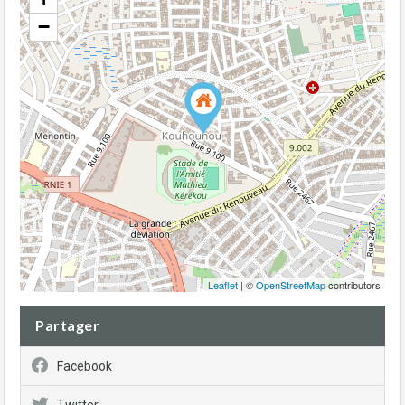
−
Leaflet
| ©
OpenStreetMap
contributors
Partager
Facebook
Twitter