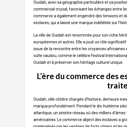
Ouidah, avec sa géographie particulière et sa posit
commercial crucial, favorisant les échanges entre le
commerce a également engendré des tensions et des c
esclaves, qui a laissé une marque indélébile sur l’hist
La ville de Ouidah est renommée pour son riche hérit
européennes et autres. Elle a joué un rôle significa
issue de la rencontre entre les croyances africaines e
culte vaudou, comme le célèbre Festival International
Ouidah et à préserver son héritage culturel unique.
L’ère du commerce des es
trait
Ouidah, ville côtière chargée d’histoire, demeure inext
marqua profondément. Pendant le dix-huitième siècle, 
atlantique, un sinistre réseau où des milliers d’âmes
américaines. Le commerce abject des esclaves a gra
matérialisés par les vestiges de forts côtiers et les