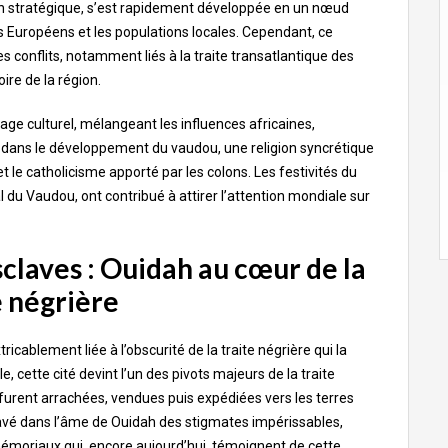
ion stratégique, s’est rapidement développée en un nœud
s Européens et les populations locales. Cependant, ce
onflits, notamment liés à la traite transatlantique des
oire de la région.
age culturel, mélangeant les influences africaines,
tif dans le développement du vaudou, une religion syncrétique
t le catholicisme apporté par les colons. Les festivités du
 du Vaudou, ont contribué à attirer l’attention mondiale sur
claves : Ouidah au cœur de la
e négrière
ricablement liée à l’obscurité de la traite négrière qui la
cette cité devint l’un des pivots majeurs de la traite
 furent arrachées, vendues puis expédiées vers les terres
vé dans l’âme de Ouidah des stigmates impérissables,
 mémoriaux qui, encore aujourd’hui, témoignent de cette