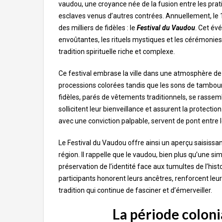
vaudou, une croyance née de la fusion entre les pratiq
esclaves venus d’autres contrées. Annuellement, le 1
des milliers de fidèles : le
Festival du Vaudou
. Cet év
envoûtantes, les rituels mystiques et les cérémonie
tradition spirituelle riche et complexe.
Ce festival embrase la ville dans une atmosphère de 
processions colorées tandis que les sons de tambour
fidèles, parés de vêtements traditionnels, se rassembl
sollicitent leur bienveillance et assurent la protect
avec une conviction palpable, servent de pont entre 
Le Festival du Vaudou offre ainsi un aperçu saisissa
région. Il rappelle que le vaudou, bien plus qu’une si
préservation de l’identité face aux tumultes de l’histo
participants honorent leurs ancêtres, renforcent leu
tradition qui continue de fasciner et d’émerveiller.
La période coloni