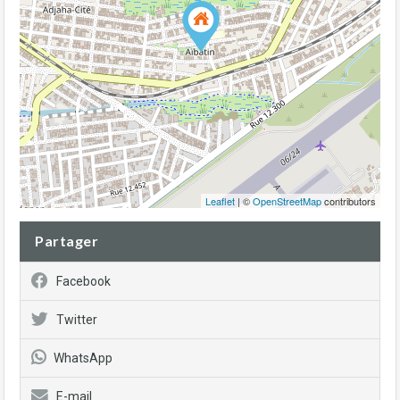
Leaflet
| ©
OpenStreetMap
contributors
Partager
Facebook
Twitter
WhatsApp
E-mail