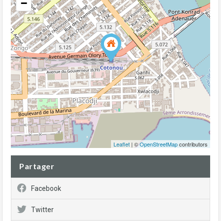
−
Leaflet
| ©
OpenStreetMap
contributors
Partager
Facebook
Twitter