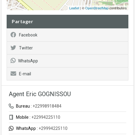
Leaflet
| ©
OpenStreetMap
contributors
Partager
Facebook
Twitter
WhatsApp
E-mail
Agent Eric GOGNISSOU
Bureau :
+22998918484
Mobile :
+22994225110
WhatsApp :
+29994225110