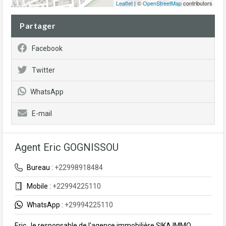
Leaflet
| ©
OpenStreetMap
contributors
Partager
Facebook
Twitter
WhatsApp
E-mail
Agent Eric GOGNISSOU
Bureau :
+22998918484
Mobile :
+22994225110
WhatsApp :
+29994225110
Eric , le responsable de l'agence immobilière SIKA IMMO