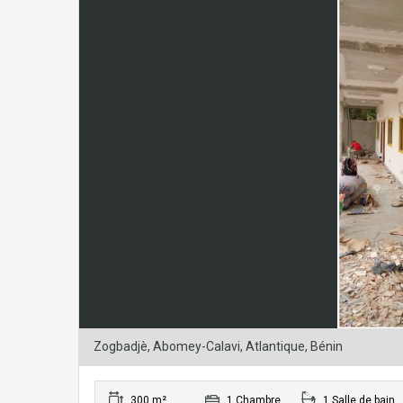
Zogbadjè, Abomey-Calavi, Atlantique, Bénin
300 m²
1 Chambre
1 Salle de bain