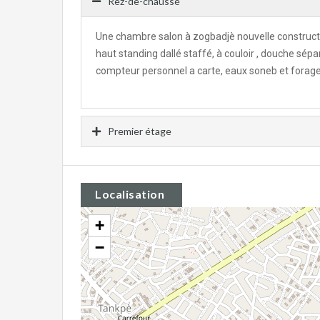
Rez-de-chaussé
Une chambre salon à zogbadjè nouvelle constructi
haut standing dallé staffé, à couloir , douche sépa
compteur personnel a carte, eaux soneb et forag
Premier étage
Localisation
+
−