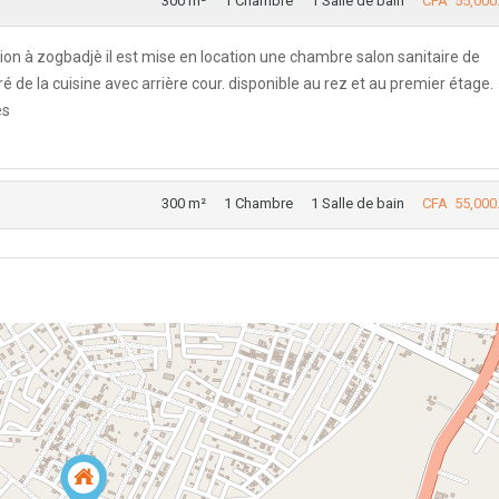
300 m²
1 Chambre
1 Salle de bain
CFA 55,000
on à zogbadjè il est mise en location une chambre salon sanitaire de
ré de la cuisine avec arrière cour. disponible au rez et au premier étage.
es
300 m²
1 Chambre
1 Salle de bain
CFA 55,000