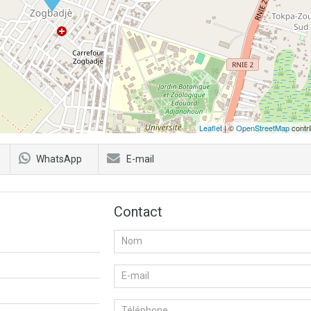
Leaflet
| ©
OpenStreetMap
contri
WhatsApp
E-mail
Contact