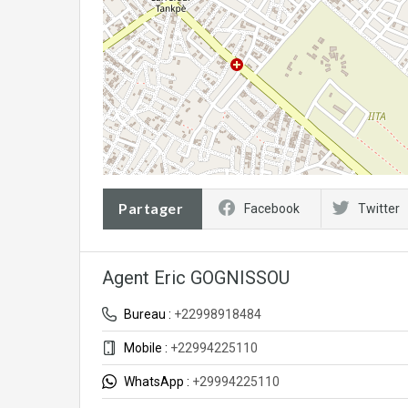
Partager
Facebook
Twitter
Agent Eric GOGNISSOU
Bureau :
+22998918484
Mobile :
+22994225110
WhatsApp :
+29994225110