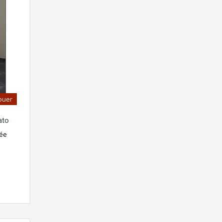
ouer
ato
rée