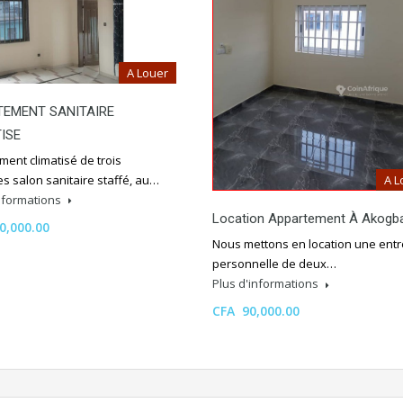
A Louer
TEMENT SANITAIRE
ISE
ent climatisé de trois
s salon sanitaire staffé, au…
A L
informations
Location Appartement À Akogb
0,000.00
Nous mettons en location une ent
personnelle de deux…
Plus d'informations
CFA 90,000.00