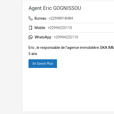
Agent Eric GOGNISSOU
Bureau :
+22998918484
Mobile :
+22994225110
WhatsApp :
+29994225110
Eric , le responsable de l'agence immobilière SIKA I
5 ans.
En Savoir Plus