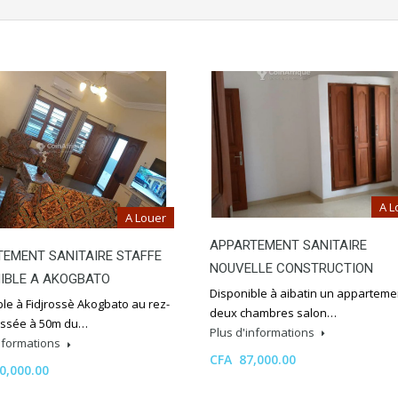
A L
A Louer
APPARTEMENT SANITAIRE
EMENT SANITAIRE STAFFE
NOUVELLE CONSTRUCTION
IBLE A AKOGBATO
Disponible à aibatin un apparteme
le à Fidjrossè Akogbato au rez-
deux chambres salon…
ssée à 50m du…
Plus d'informations
informations
CFA 87,000.00
0,000.00