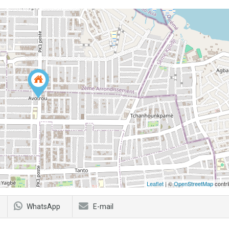
Leaflet
| ©
OpenStreetMap
contri
WhatsApp
E-mail