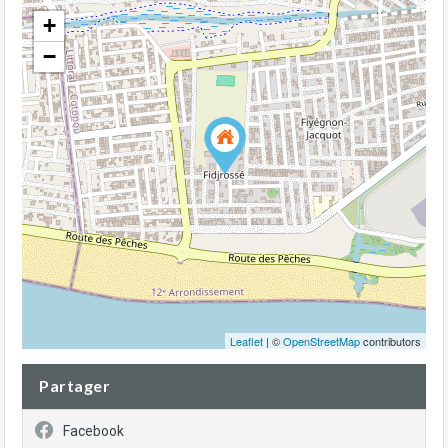
+
−
Leaflet
| ©
OpenStreetMap
contributors
Partager
Facebook