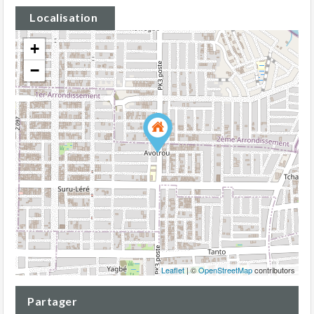
Localisation
+
−
Leaflet
| ©
OpenStreetMap
contributors
Partager