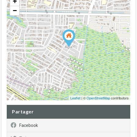
+
−
Leaflet
| ©
OpenStreetMap
contributors
Partager
Facebook