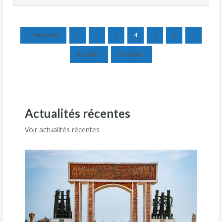
« Précédent
1
2
3
4
5
6
7
Suivant »
Dernière »
Actualités récentes
Voir actualités récentes