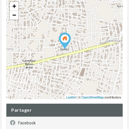
+
−
Leaflet
| ©
OpenStreetMap
contributors
Partager
Facebook