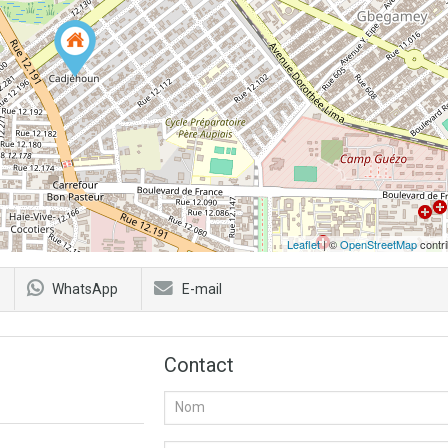
Leaflet
| ©
OpenStreetMap
contri
WhatsApp
E-mail
Contact