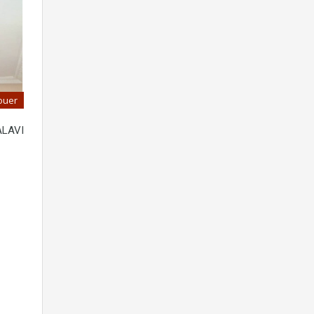
ouer
ALAVI