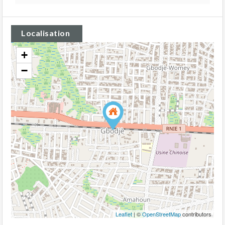
Localisation
+
−
Leaflet
| ©
OpenStreetMap
contributors