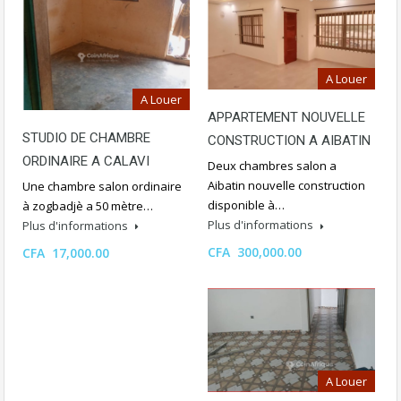
A Louer
A Louer
APPARTEMENT NOUVELLE
STUDIO DE CHAMBRE
CONSTRUCTION A AIBATIN
ORDINAIRE A CALAVI
Deux chambres salon a
Aibatin nouvelle construction
Une chambre salon ordinaire
disponible à…
à zogbadjè a 50 mètre…
Plus d'informations
Plus d'informations
CFA 300,000.00
CFA 17,000.00
A Louer