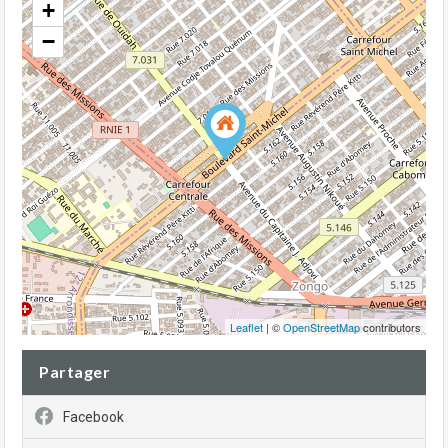
+
−
Leaflet
| ©
OpenStreetMap
contributors
Partager
Facebook