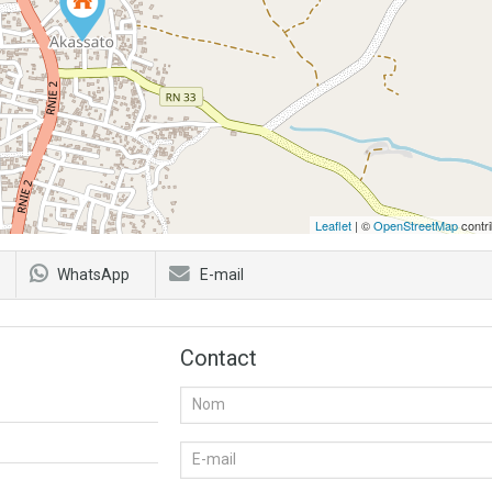
Leaflet
| ©
OpenStreetMap
contri
WhatsApp
E-mail
Contact