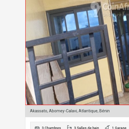
Akassato, Abomey-Calavi, Atlantique, Bénin
3 Chambres
3 Salles de bain
1 Garage