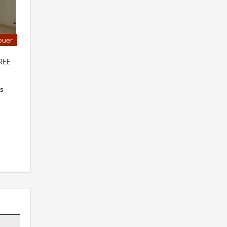
ouer
REE
es