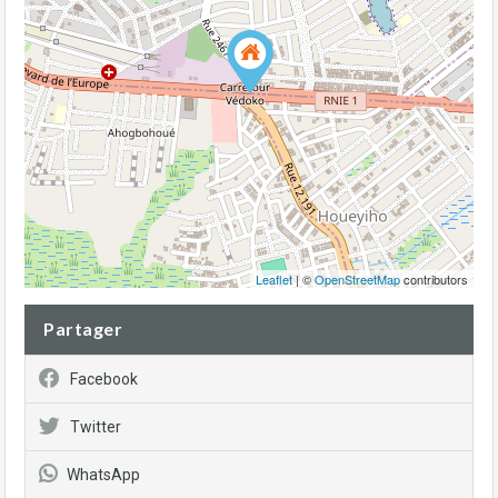
Leaflet
| ©
OpenStreetMap
contributors
Partager
Facebook
Twitter
WhatsApp