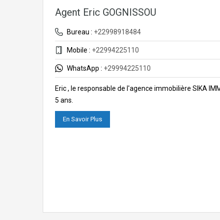
Agent Eric GOGNISSOU
Bureau :
+22998918484
Mobile :
+22994225110
WhatsApp :
+29994225110
Eric , le responsable de l'agence immobilière SIKA I
5 ans.
En Savoir Plus