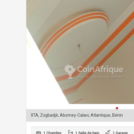
IITA, Zogbadjè, Abomey-Calavi, Atlantique, Bénin
1 Chambre
1 Salle de bain
1 Garage