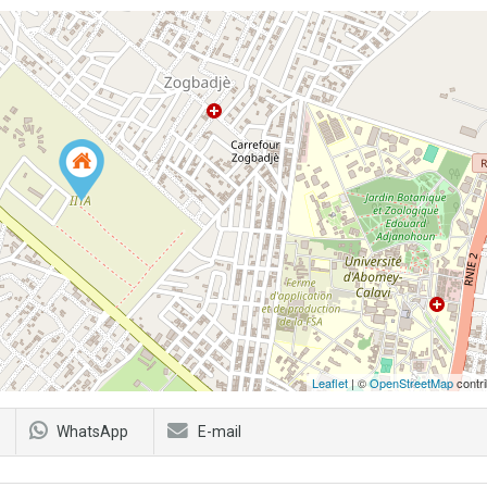
Leaflet
| ©
OpenStreetMap
contri
WhatsApp
E-mail