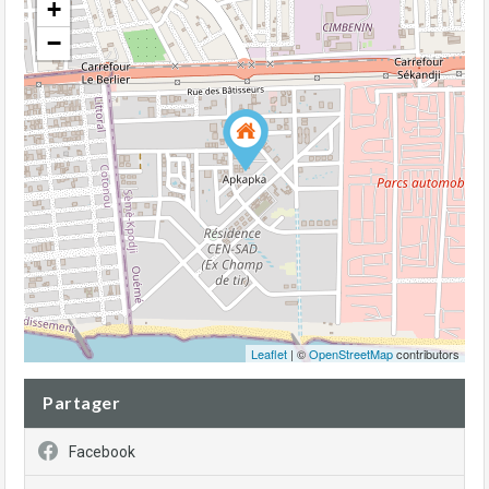
+
−
Leaflet
| ©
OpenStreetMap
contributors
Partager
Facebook