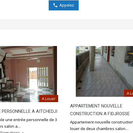
Appelez
A L
A Louer
APPARTEMENT NOUVELLE
 PERSONNELLE A AITCHEDJI
CONSTRUCTION A FIDJROSSE
ble une entrée personnelle de 3
Appartement nouvelle constructio
s salon a…
louer de deux chambres salon…
informations