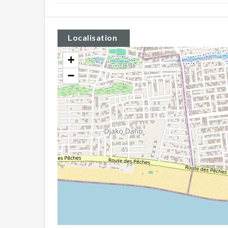
Localisation
+
−