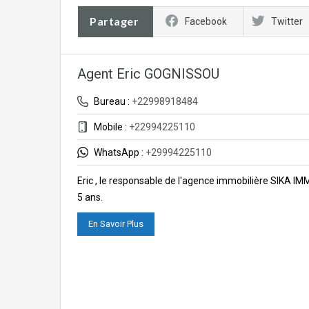
Partager
Facebook
Twitter
Agent Eric GOGNISSOU
Bureau :
+22998918484
Mobile :
+22994225110
WhatsApp :
+29994225110
Eric , le responsable de l'agence immobilière SIKA I
5 ans.
En Savoir Plus