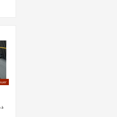
ouer
n à