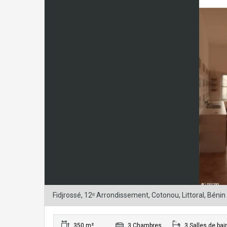
Fidjrossé, 12ᵉ Arrondissement, Cotonou, Littoral, Bénin
350 m²
3 Chambres
3 Salles de bai