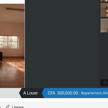
A Louer
CFA 300,000.00
- Appartement, Rés
n
1 Garage