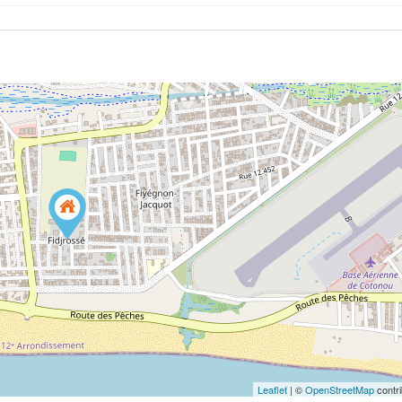
Leaflet
| ©
OpenStreetMap
contri