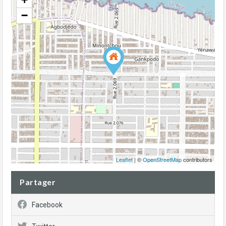
−
Leaflet
| ©
OpenStreetMap
contributors
Partager
Facebook