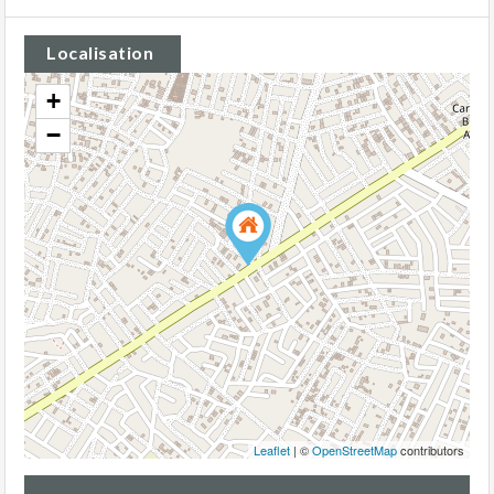
Localisation
+
−
Leaflet
| ©
OpenStreetMap
contributors