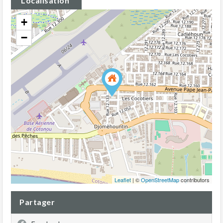
Localisation
+
−
Leaflet
| ©
OpenStreetMap
contributors
Partager