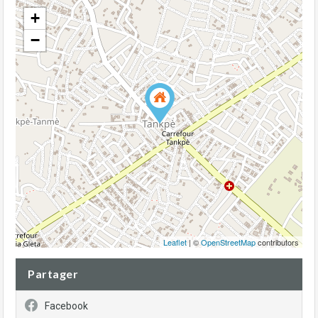
+
−
Leaflet
| ©
OpenStreetMap
contributors
Partager
Facebook