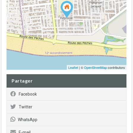
Leaflet
| ©
OpenStreetMap
contributors
Partager
Facebook
Twitter
WhatsApp
E-mail