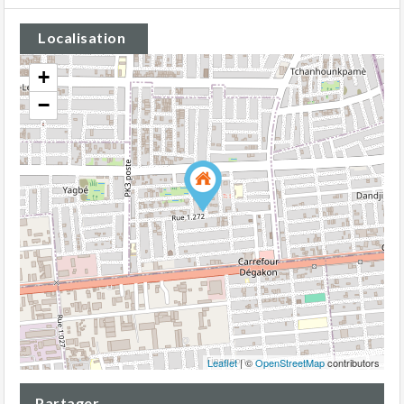
Localisation
+
−
Leaflet
| ©
OpenStreetMap
contributors
Partager