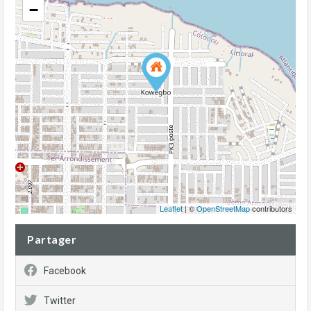
−
Leaflet
| ©
OpenStreetMap
contributors
Partager
Facebook
Twitter