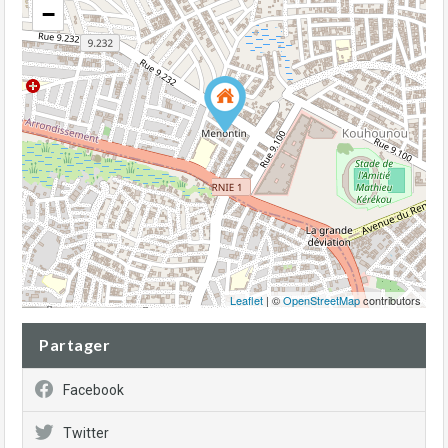
−
Leaflet
| ©
OpenStreetMap
contributors
Partager
Facebook
Twitter