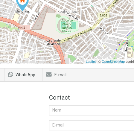
Leaflet
| ©
OpenStreetMap
contri
WhatsApp
E-mail
Contact