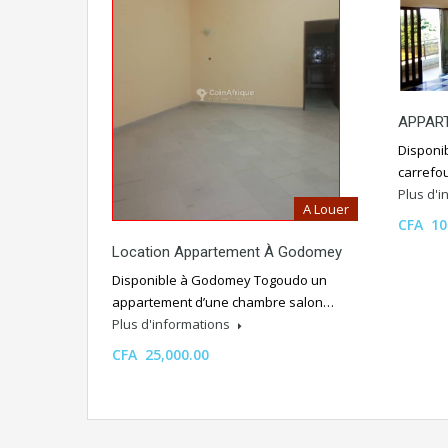
APPAR
Disponib
carrefo
Plus d'
A Louer
CFA 10
Location Appartement À Godomey
Disponible à Godomey Togoudo un
appartement d’une chambre salon…
Plus d'informations
CFA 25,000.00