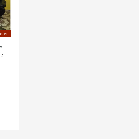
ouer
n
 à