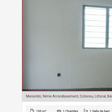
Menontin, 9ème Arrondissement, Cotonou, Littoral, Bé
100 m²
1 Chambre
1 Salle de bain