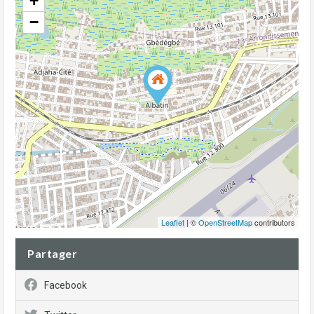
+
−
Leaflet
| ©
OpenStreetMap
contributors
Partager
Facebook