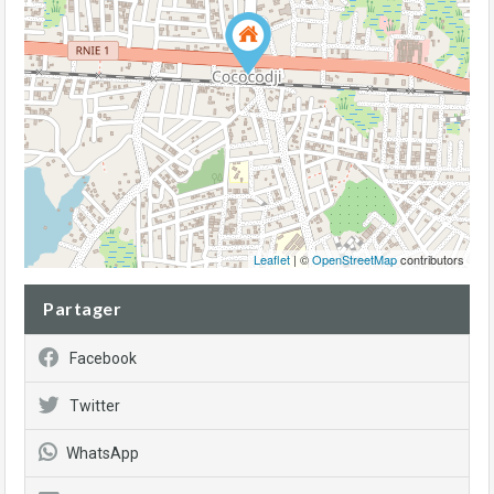
Leaflet
| ©
OpenStreetMap
contributors
Partager
Facebook
Twitter
WhatsApp