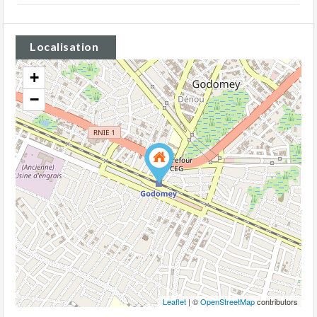
Localisation
+
−
Leaflet
| ©
OpenStreetMap
contributors