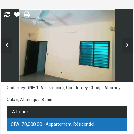
Godomey, RNIE 1, Atrokpocodji, Cocotomey, Gbodjè, Abomey-
Calavi, Atlantique, Bénin
A Louer
CFA 70,000.00
- Appartement, Résidentiel