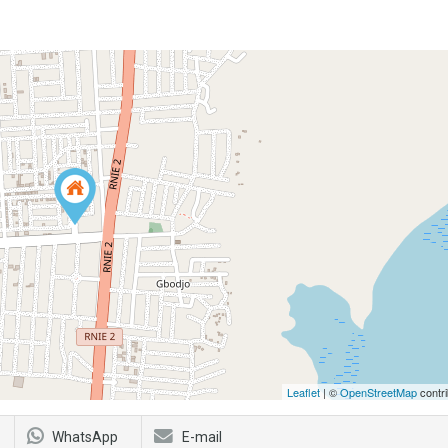
Leaflet
| ©
OpenStreetMap
contri
WhatsApp
E-mail