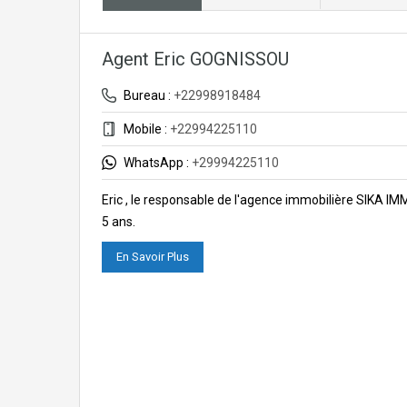
Agent Eric GOGNISSOU
Bureau :
+22998918484
Mobile :
+22994225110
WhatsApp :
+29994225110
Eric , le responsable de l'agence immobilière SIKA I
5 ans.
En Savoir Plus