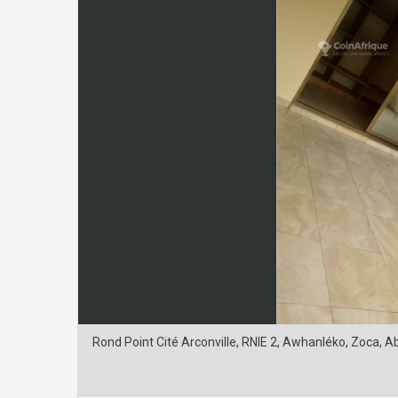
Rond Point Cité Arconville, RNIE 2, Awhanléko, Zoca, A