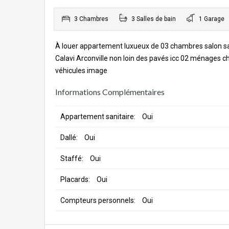
3 Chambres
3 Salles de bain
1 Garage
À louer appartement luxueux de 03 chambres salon san
Calavi Arconville non loin des pavés icc 02 ménages c
véhicules image
Informations Complémentaires
Appartement sanitaire:
Oui
Dallé:
Oui
Staffé:
Oui
Placards:
Oui
Compteurs personnels:
Oui