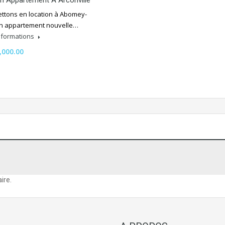
n Appartement À Arconville
ttons en location à Abomey-
un appartement nouvelle…
informations
,000.00
ire.