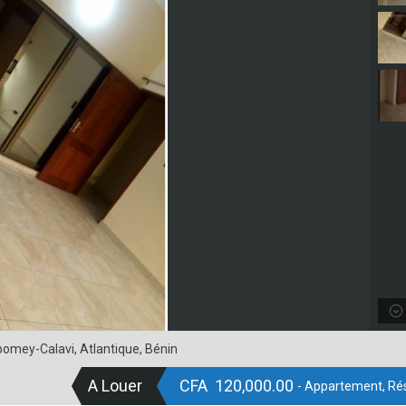
bomey-Calavi, Atlantique, Bénin
A Louer
CFA 120,000.00
- Appartement, Rés