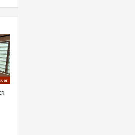
ouer
ER