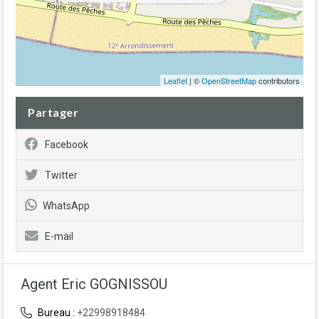
Leaflet
| ©
OpenStreetMap
contributors
Partager
Facebook
Twitter
WhatsApp
E-mail
Agent Eric GOGNISSOU
Bureau :
+22998918484