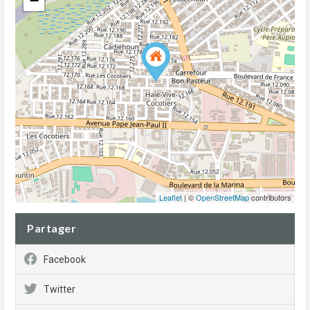
−
Leaflet
| ©
OpenStreetMap
contributors
Partager
Facebook
Twitter