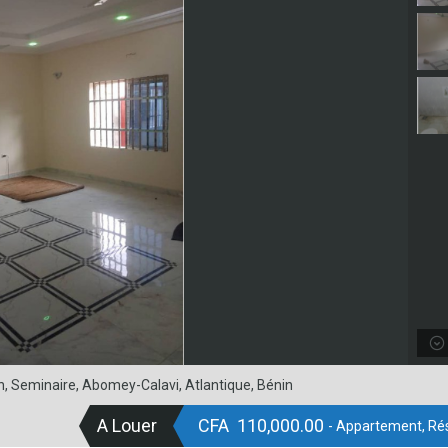
n, Seminaire, Abomey-Calavi, Atlantique, Bénin
A Louer
CFA 110,000.00
- Appartement, Rés