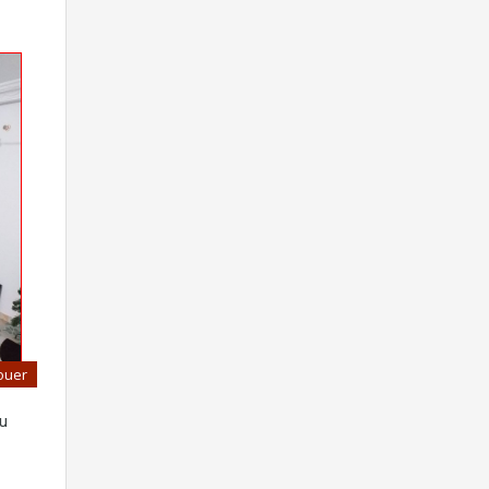
ouer
u