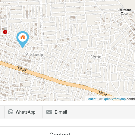
Leaflet
| ©
OpenStreetMap
contri
WhatsApp
E-mail