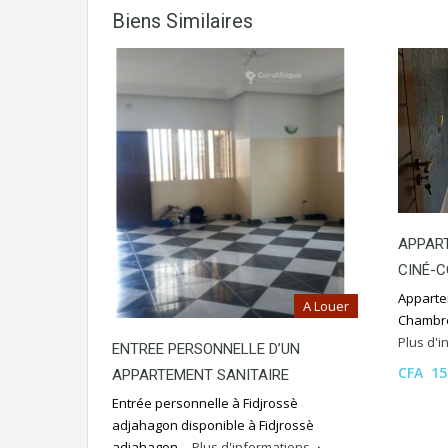
Biens Similaires
APPAR
CINÉ-
Apparte
A Louer
Chambre
Plus d'
ENTREE PERSONNELLE D’UN
CFA 15
APPARTEMENT SANITAIRE
Entrée personnelle à Fidjrossè
adjahagon disponible à Fidjrossè
adjahagon…
Plus d'informations