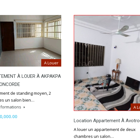
A Louer
TEMENT À LOUER À AKPAKPA
CONCORDE
ment de standing moyen, 2
s un salon bien…
informations
A L
0,000.00
Location Appartement À Avotro
A louer un appartement de deux
chambres un salon…