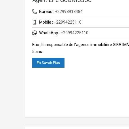
Agent Eric GOGNISSOU
Bureau :
+22998918484
Mobile :
+22994225110
WhatsApp :
+29994225110
Eric , le responsable de l'agence immobilière SIKA I
5 ans.
En Savoir Plus