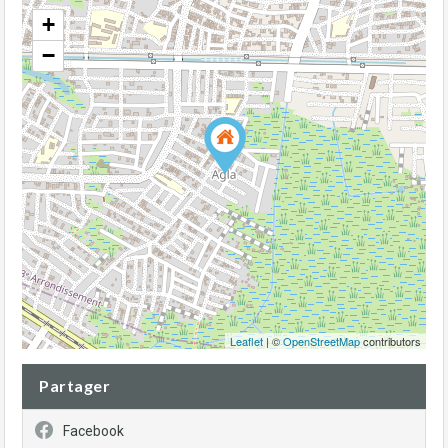
+
−
Leaflet
| ©
OpenStreetMap
contributors
Partager
Facebook