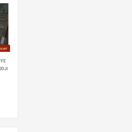
ouer
FFE
ODJI