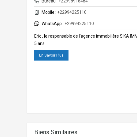
Bureau :
+22998918484
Mobile :
+22994225110
WhatsApp :
+29994225110
Eric , le responsable de l'agence immobilière SIKA I
5 ans.
En Savoir Plus
Biens Similaires