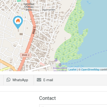
Leaflet
| ©
OpenStreetMap
contri
WhatsApp
E-mail
Contact