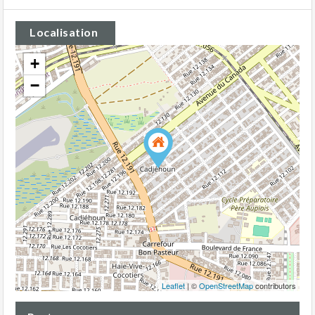
Localisation
+
−
Leaflet
| ©
OpenStreetMap
contributors