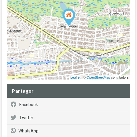
Leaflet
| ©
OpenStreetMap
contributors
Partager
Facebook
Twitter
WhatsApp