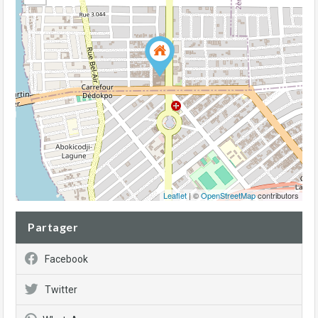
Leaflet
| ©
OpenStreetMap
contributors
Partager
Facebook
Twitter