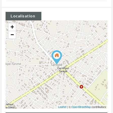
Localisation
+
−
Leaflet
| ©
OpenStreetMap
contributors