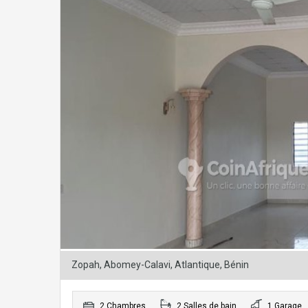
Zopah, Abomey-Calavi, Atlantique, Bénin
2 Chambres
2 Salles de bain
1 Garage