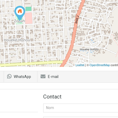
Leaflet
| ©
OpenStreetMap
contri
WhatsApp
E-mail
Contact