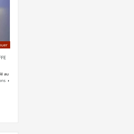
ouer
FFE
lé au
ions