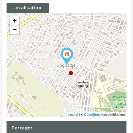
Localisation
+
−
Leaflet
| ©
OpenStreetMap
contributors
Partager