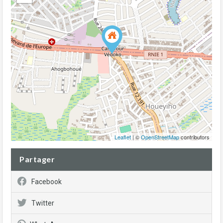
Leaflet
| ©
OpenStreetMap
contributors
Partager
Facebook
Twitter