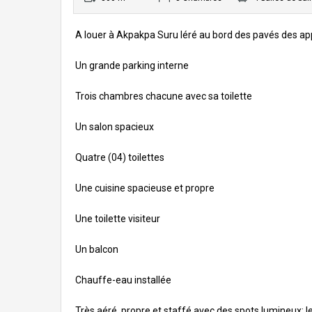
A louer à Akpakpa Suru léré au bord des pavés des ap
Un grande parking interne
Trois chambres chacune avec sa toilette
Un salon spacieux
Quatre (04) toilettes
Une cuisine spacieuse et propre
Une toilette visiteur
Un balcon
Chauffe-eau installée
Très aéré, propre et staffé avec des spots lumineux;