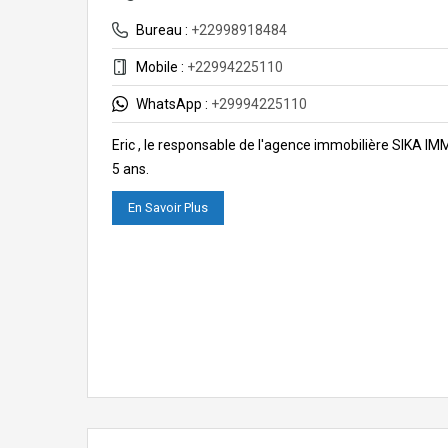
Bureau :
+22998918484
Mobile :
+22994225110
WhatsApp :
+29994225110
Eric , le responsable de l'agence immobilière SIKA I
5 ans.
En Savoir Plus