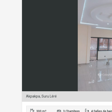
Akpakpa, Suru Léré
300 m²
3 Chambres
4 Salles de bai