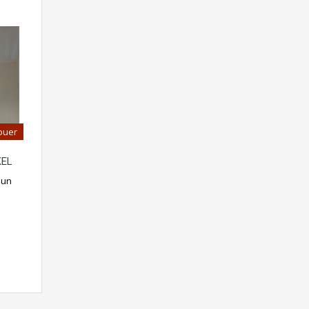
ouer
KEL
 un