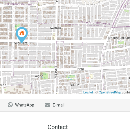
Leaflet
| ©
OpenStreetMap
contri
WhatsApp
E-mail
Contact